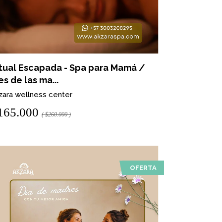
tual Escapada - Spa para Mamá /
s de las ma...
zara wellness center
165.000
( $260.000 )
OFERTA