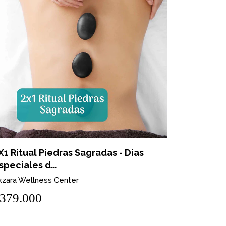
X1 Ritual Piedras Sagradas - Dias
Ritual A
speciales d...
Akzara We
kzara Wellness Center
$978.
379.000