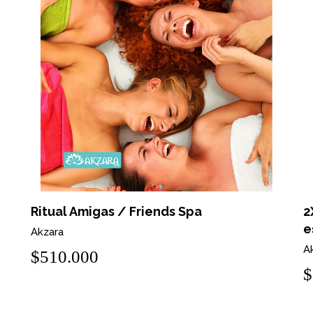
Ritual Amigas / Friends Spa
2
e
Akzara
A
$510.000
$