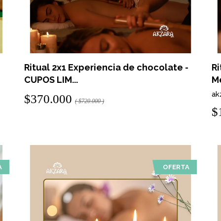
Ritual 2x1 Experiencia de chocolate -
Ri
CUPOS LIM...
Me
ak
$370.000
( $720.000 )
$
A
OFERTA