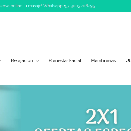
eserva online tu masaje! Whatsapp +57 3003208295
Relajación
Bienestar Facial
Membresías
Ub