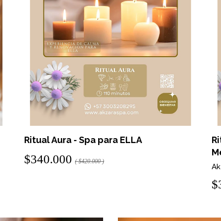
Ritual Aura - Spa para ELLA
Ri
Me
$340.000
( $420.000 )
Ak
$