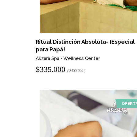
Ritual Distinción Absoluta- ¡Especial
para Papá!
Akzara Spa - Wellness Center
$335.000
( $455.000 )
OFERT