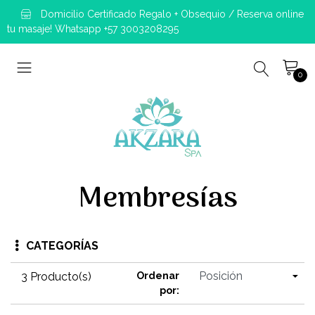
Domicilio Certificado Regalo + Obsequio / Reserva online
tu masaje! Whatsapp +57 3003208295
0
Membresías
CATEGORÍAS
3 Producto(s)
Ordenar
por: