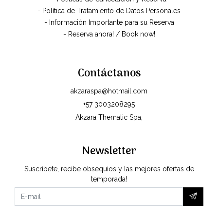
- Política de Tratamiento de Datos Personales
- Información Importante para su Reserva
- Reserva ahora! / Book now!
Contáctanos
akzaraspa@hotmail.com
+57 3003208295
Akzara Thematic Spa,
Newsletter
Suscríbete, recibe obsequios y las mejores ofertas de
temporada!