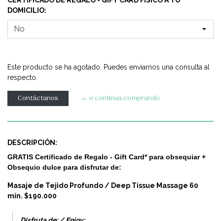
CERTIFICADO DE REGALO - GIFT CARD FÍSICO A TU
DOMICILIO:
Este producto se ha agotado. Puedes enviarnos una consulta al
respecto.
Contáctanos
← o continua comprando
DESCRIPCIÓN:
GRATIS Certificado de Regalo - Gift Card*
para obsequiar +
Obsequio dulce para disfrutar de:
Masaje de Tejido Profundo / Deep Tissue Massage 60
min. $190.000
Disfruta de: / Enjoy: