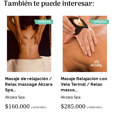
También te puede interesar:
OFERTA
OFERTA
Masaje de relajación /
Masaje Relajación con
Relax massage Akzara
Vela Termal / Relax
Spa...
massa...
Akzara Spa
Akzara Spa
$160.000
$285.000
( $190.000 )
( $380.000 )