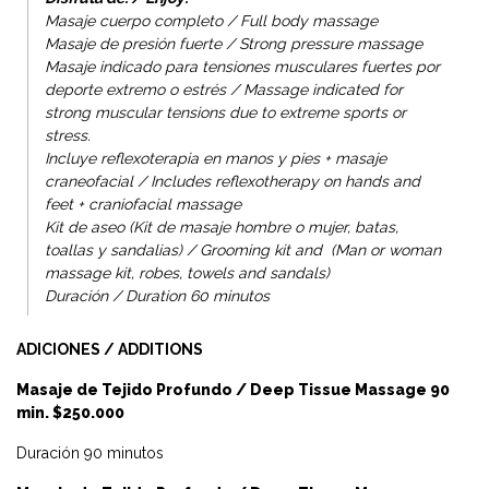
Masaje cuerpo completo / Full body massage
Masaje de presión fuerte / Strong pressure massage
Masaje indicado para tensiones musculares fuertes por
deporte extremo o estrés / Massage indicated for
strong muscular tensions due to extreme sports or
stress.
Incluye reflexoterapia en manos y pies + masaje
craneofacial / Includes reflexotherapy on hands and
feet + craniofacial massage
Kit de aseo (Kit de masaje hombre o mujer, batas,
toallas y sandalias) / Grooming kit and (Man or woman
massage kit, robes, towels and sandals)
Duración / Duration 60 minutos
ADICIONES / ADDITIONS
Masaje de Tejido Profundo / Deep Tissue Massage
90
min. $250.000
Duración 90 minutos