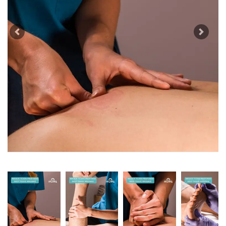
Previous
Next