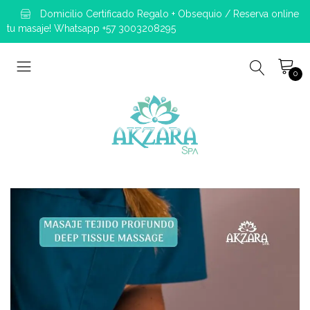
Domicilio Certificado Regalo + Obsequio / Reserva online
tu masaje! Whatsapp +57 3003208295
0