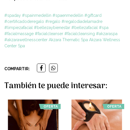
#spaday
#spainmedellin
#spaenmedellin
#giftcard
#certificadoderegalo
#regalo
#regalodiadelamadre
#limpiezafacial
#bellezaybienestar
#bellezafacial
#spa
#facialmassage
#facialcleanser
#facialcleansing
#akzaraspa
#akzarawellnesscenter
Akzara Thematic Spa
Akzara Wellness
Center Spa
COMPARTIR:
También te puede interesar:
OFERTA
OFERTA