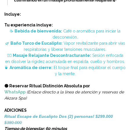
culminando en un masaje profundamente relajante.
🍃
Incluye:
Tu experiencia incluye:
☕
Bebida de bienvenida:
Café o aromática para iniciar la
desconexión.
🌿
Baño Turco de Eucalipto:
Vapor revitalizante para abrir vías
respiratorias y liberar tensiones musculares.
💆‍♂️
Masaje Relajante Descontracturante:
Sesión enfocada
en disolver la rigidez acumulada en espalda, cuello y hombros.
🍵
Aromática de cierre:
El toque final para equilibrar el cuerpo
y la mente.
🟢 Reservar Ritual Distinción Absoluta por
WhatsApp
(Enlace directo a la línea de atención y reservas de
Akzara Spa)
ADICIONES
Ritual Escape de Eucalipto Dos (2) personas! $299.000
$380.000
Tiempo de bienestar: 60 minutos