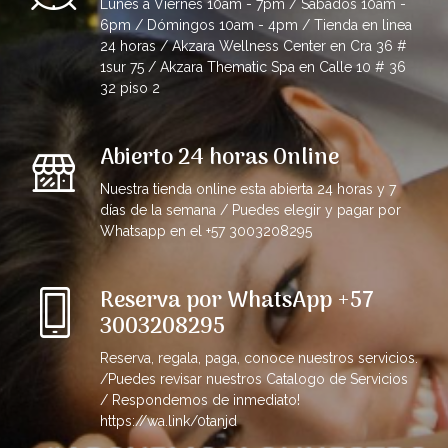
Lunes a Viernes 10am - 7pm / Sábados 10am -
6pm / Dómingos 10am - 4pm / Tienda en linea
24 horas / Akzara Wellness Center en Cra 36 #
1sur 75 / Akzara Thematic Spa en Calle 10 # 36
32 piso 2
Abierto 24 horas Online
Nuestra tienda online esta abierta 24 horas y 7
días de la semana / Puedes elegir y pagar por
Whatsapp en el +57 3003208295
Reserva por WhatsApp +57
3003208295
Reserva, regala, paga, conoce nuestros servicios.
/Puedes revisar nuestros Catalogo de Servicios
/ Respondemos de inmediato!
https://wa.link/0tanjd