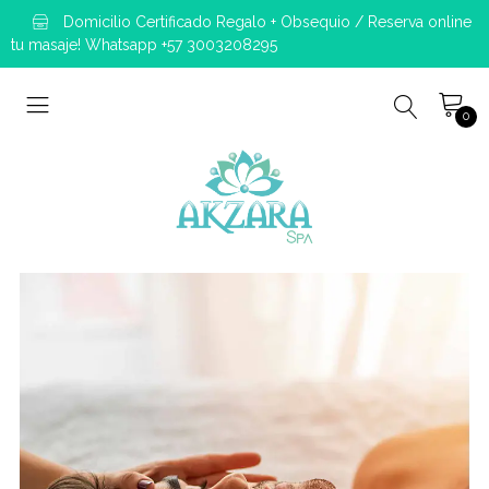
Domicilio Certificado Regalo + Obsequio / Reserva online
tu masaje! Whatsapp +57 3003208295
0