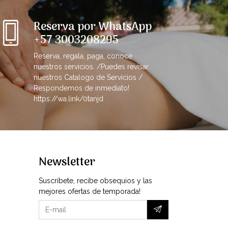
Reserva por WhatsApp
+57 3003208295
Reserva, regala, paga, conoce
nuestros servicios. /Puedes revisar
nuestros Catalogo de Servicios /
Respondemos de inmediato!
https://wa.link/0tanjd
Newsletter
Suscríbete, recibe obsequios y las
mejores ofertas de temporada!