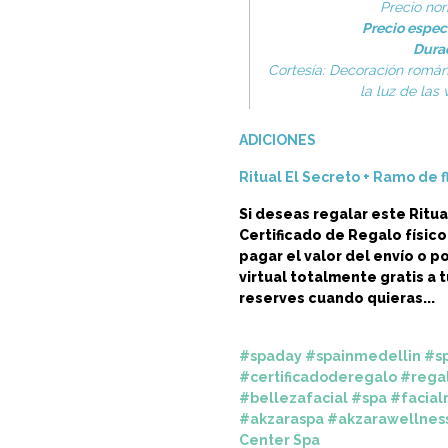
Precio no
Precio especi
D
ura
Cortesía: Decoración román
la luz de las
ADICIONES
Ritual El Secreto + Ramo de f
Si deseas regalar este Ritua
Certificado de Regalo físic
pagar el valor del envío o 
virtual
totalmente gratis a t
reserves cuando quieras...
#spaday
#spainmedellin
#s
#certificadoderegalo
#rega
#bellezafacial
#spa
#facia
#akzaraspa
#akzarawellnes
Center Spa