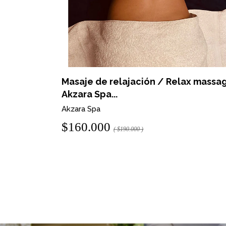
ellin -
Masaje de relajación / Relax massa
Akzara Spa...
Akzara Spa
$160.000
( $190.000 )