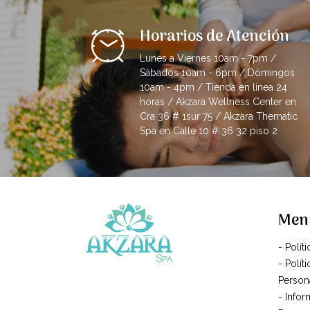
Horarios de Atención
Lunes a Viernes 10am - 7pm /
Sábados 10am - 6pm / Dómingos
10am - 4pm / Tienda en linea 24
horas / Akzara Wellness Center en
Cra 36 # 1sur 75 / Akzara Thematic
Spa en Calle 10 # 36 32 piso 2
Men
- Polít
- Polít
Person
- Info