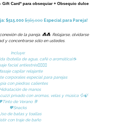
 Gift Card*
para obsequiar + Obsequio dulce
ja: $515.000
$565.000
Especial para Pareja!
onexión de la pareja. 💑💑
. Relajarse, olvidarse
dad y concentrarse sólo en ustedes.
Incluye:
ida
(botella de agua, café o aromática)
☕
je facial antiestrés💆‍♀💆‍♂
asaje capilar relajante
te corporales especial para parejas
pia con piedras calientes
Hidratación de manos
acuzzi privado con aromas, velas y música 💦🍃
🧡Tinto de Verano
🥂
🧡
Snacks
Uso de batas y toallas
istir con traje de baño