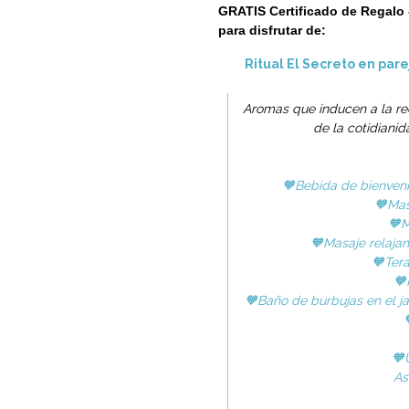
GRATIS Certificado de Regalo -
para disfrutar de:
Ritual El Secreto en pare
Aromas que inducen a la rec
de la cotidiani
🧡Bebida de bienven
🧡Masa
🧡M
🧡Masaje relajan
🧡Tera
🧡
🧡Baño de burbujas en el j
🧡
As