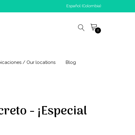
Español (Colombia)
0
icaciones / Our locations
Blog
creto - ¡Especial