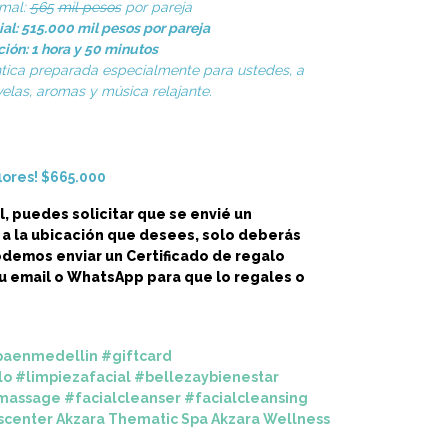
rmal:
565
mil pesos
por pareja
al: 515.000 mil pesos por pareja
ción: 1 hora y 50 minutos
tica preparada especialmente para ustedes, a
 velas, aromas y música relajante.
lores! $665.000
l,
puedes solicitar que
se envié un
o a la ubicación que desees, solo deberás
podemos enviar un Certificado de regalo
u email o WhatsApp para que lo regales o
paenmedellin
#giftcard
lo
#limpiezafacial
#bellezaybienestar
lmassage
#facialcleanser
#facialcleansing
scenter
Akzara Thematic Spa
Akzara Wellness