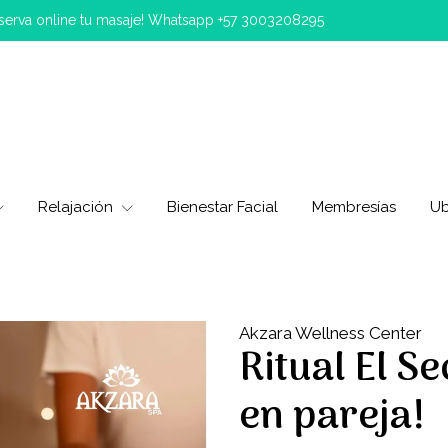
eserva online tu masaje! Whatsapp +57 3003208295
Relajación
Bienestar Facial
Membresías
Ub
Akzara Wellness Center
Ritual El Se
en pareja!