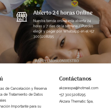
Abierto 24 horas Online
Nuestra tienda online esta abierta 24
horas y 7 días de la semana / Puedes
elegir y pagar por Whatsapp en el +57
3003208295
ú
Contáctanos
akzaraspa@hotmail.com
icas de Cancelación y Reserva
ica de Tratamiento de Datos
+57 3003208295
ales
Akzara Thematic Spa,
rmación Importante para su