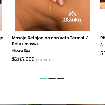
ge
Masaje Relajación con Vela Termal /
Ri
Relax massa...
Ak
Akzara Spa
$
$285.000
( $380.000 )