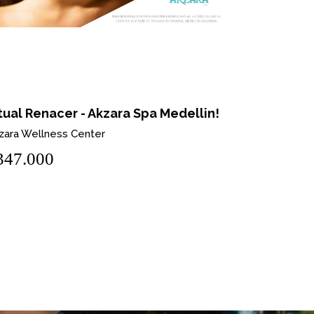
tual Renacer - Akzara Spa Medellin!
Ritual Dio
zara Wellness Center
Akzara Well
347.000
$635.00