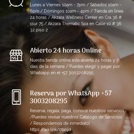
Lunes a Viernes 10am - 7pm / Sábados 10am -
6pm / Dómingos 10am - 4pm / Tienda en linea
24 horas / Akzara Wellness Center en Cra 36 #
1sur 75 / Akzara Thematic Spa en Calle 10 # 36
32 piso 2
Abierto 24 horas Online
Nuestra tienda online esta abierta 24 horas y 7
días de la semana / Puedes elegir y pagar por
Whatsapp en el +57 3003208295
Reserva por WhatsApp +57
3003208295
Reserva, regala, paga, conoce nuestros servicios.
/Puedes revisar nuestros Catalogo de Servicios
/ Respondemos de inmediato!
https://wa.link/0tanjd