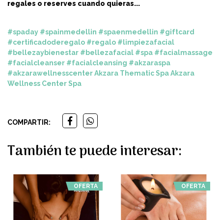
regales o reserves cuando quieras...
#spaday
#spainmedellin
#spaenmedellin
#giftcard
#certificadoderegalo
#regalo
#limpiezafacial
#bellezaybienestar
#bellezafacial
#spa
#facialmassage
#facialcleanser
#facialcleansing
#akzaraspa
#akzarawellnesscenter
Akzara Thematic Spa
Akzara
Wellness Center Spa
COMPARTIR:
También te puede interesar:
OFERTA
OFERTA