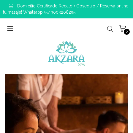
Domicilio Certificado Regalo + Obsequio / Reserva online
tu masaje! Whatsapp +57 3003208295
0